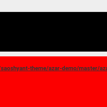
ant-theme/azar-demo/master/azar_homepage-7.png