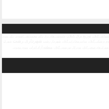
توزیع برق گیلان
جتماعی گیلان
دکتر محمدتقی آشوبی
خاموشی های برق
دکتر نحوی
شهرداری رشت
م پزشکی گیلان
شهردار رشت
سایت مخابرات گیلان
شهرک
منطقه آزاد انزلی
مدیرکل بهزیستی گیلان
مهدی محبوبی
هرک های صنعتی گیلان