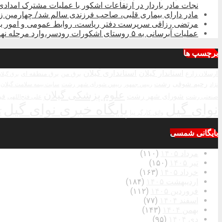
نجات مادر باردار در ارتفاعات اشکور با عملیات مشترک امدادی
مادر دارای بیماری قلبی، صاحب فرزندی سالم شد/ چهارمین 
مرتضی رزاقی سرپرست دفتر ریاست، روابط عمومی و امور بین‌
عملیات آبرسانی به ۵ روستای اشکورات رودسر،وارد مرحله نهایی شد
برچسپ ها
استاندار گیلان
استانداری گیلان
ارسلان زارع
برق من
برق منطقه ای
برق گیلا
رحیم شوقی
رشت
رییس شورای شهر رشت
سایت بیمه سلامت گیلان
نژاد
رییس جمهور
علوم پزشکی گیلان
شورای شهر رشت
فر
صنعتی رشت
علی فتح‌اللهی
نوای گیل
پایگاه خبری نوای گیل
ک
واثق کارگر نیا
بایگانی شمسی
مرداد ۱۴۰۵
(۱۱۰)
تیر ۱۴۰۵
(۱۵۰)
خرداد ۱۴۰۵
(۱۶۳)
اردیبهشت ۱۴۰۵
(۱۸۴)
فروردین ۱۴۰۵
(۱۱۲)
اسفند ۱۴۰۴
(۷۷)
بهمن ۱۴۰۴
(۱۴۳)
دی ۱۴۰۴
(۹۵)