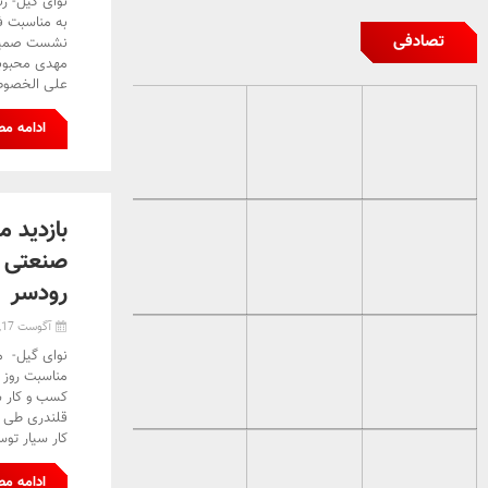
نوای گیل- ر
به مناسبت ف
تصادفی
نشست صمیمانه
مهدی محبوبی 
علی الخصوص
ادامه م
بازدید 
صنعتی گ
رودسر
آگوست 17, 2024
نوای گیل- م
مناسبت روز 
کسب و کار س
قلندری طی گ
کار سیار توس
ادامه م