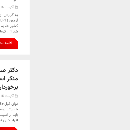
آگوست 16, 2024
به گزارش نو
کشور علاوه ب
شیراز ، کرمان
ادامه م
دکتر صد
منکر است
برخوردار
آگوست 15, 2024
نوای گیل-دک
همایش زیست 
باید از امن
افراد کاری ن