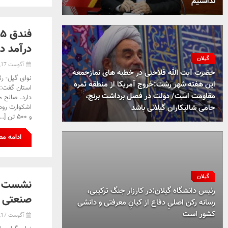
نداشتیم
درآمد دا
گیلان
آگوست 17, 2024
حضرت آیت الله فلاحتی در خطبه های نمازجمعه
نوای گیل- رئ
این هفته شهر رشت:خروج آمریکا از منطقه ثمره
مقاومت است/ دولت در فصل برداشت برنج،
دارد. صالح م
حامی شالیکاران گیلانی باشد
و ۵۰۰ تن […]
ادامه م
گیلان
نشست ص
رئیس دانشگاه گیلان:در کارزار جنگ ترکیبی،
صنعتی گ
رسانه رکن اصلیِ دفاع از کیانِ معرفتی و دانشی
کشور است
آگوست 17, 2024