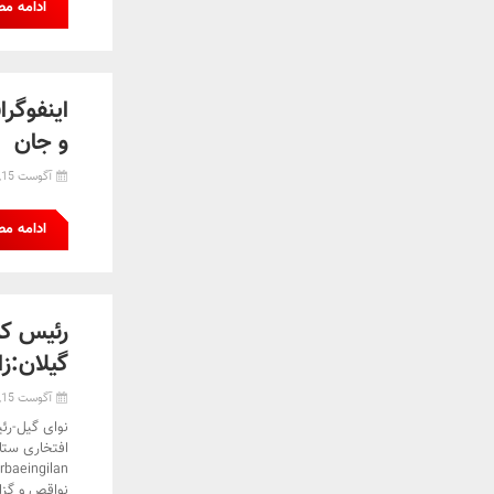
ادامه م
اینفوگر
و جان
آگوست 15, 2024
ادامه م
رئیس کمی
گیلان:زا
آگوست 15, 2024
نوای گیل-رئی
افتخاری ستاد
نواقص و گزا