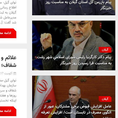
پیام بازرس کل استان گیلان به مناسبت روز
نوای گیل- م
اطلاع رسانی
خبرنگار
گیلان به ثب
مدیرعامل شر
شد گفت: […]
ادامه م
گیلان
علائم و 
پیام دکتر کارگرنیا رئیس شورای اسلامي شهر رشت
به مناسبت فرا رسیدن روز خبرنگار
شفاف؛ خواسته 
آگوست 17, 2024
نوای گیل-مدی
سازمان بهدا
شفاف و سریع 
روزها و هفته
گیلان
اینکه نخستین
عامل افزایش قبوض برخی مشترکان، عبور از
ادامه م
الگوی مصرف در تابستان است/ افزایش تعرفه