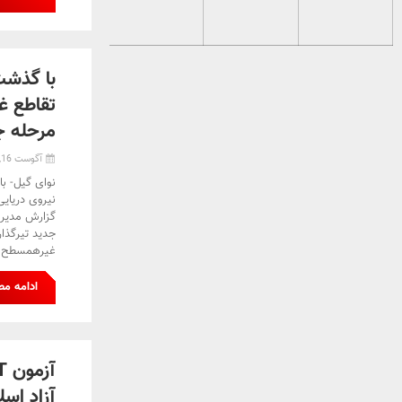
تقاطع غ
مرحله جدید 
آگوست 16, 2024
غیرهمسطح ن
ادامه م
آزاد اس