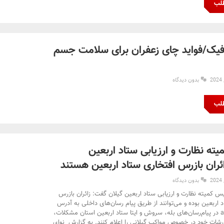
طلب
افیک/فواید چای زعفران برای سلامت جسم
بدون دیدگاه
طلب
ته نظارت و ارزیابی ستاد اربعین
ئران بازرس افتخاری ستاد اربعین هستند
بدون دیدگاه
س کمیته نظارت و ارزیابی ستاد اربعین گیلان گفت: زائران بازرس
 اربعین بوده و می‌توانند از طریق پیام رسان‌های داخلی به آدرس
arbaeingilan در پیام‌رسان‌های بله، سروش و ایتا ستاد اربعین استان مشکلات،
رشات خود در خصوص مواکب گیلانی را اعلام کنند. به گزارش نوای