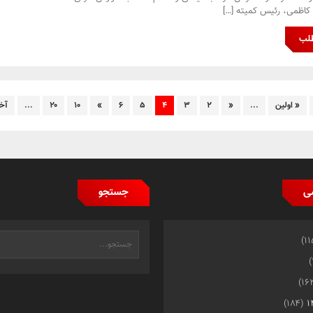
اظمی، رئیس کمیته […]
طلب
« اولین
...
«
۲
۳
۴
۵
۶
»
۱۰
۲۰
...
آخر
ی
جستجو
(۱۸۴)