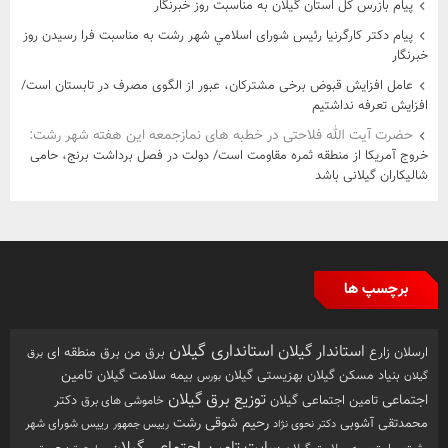
پیام بازرس کل استان گیلان به مناسبت روز خبرنگار
پیام دکتر کارگرنیا رئیس شورای اسلامي شهر رشت به مناسبت فرا رسیدن روز
خبرنگار
عامل افزایش قبوض برخی مشترکان، عبور از الگوی مصرف در تابستان است/
افزایش تعرفه نداشتیم
حضرت آیت الله فلاحتی در خطبه های نمازجمعه این هفته شهر رشت:
خروج آمریکا از منطقه ثمره مقاومت است/ دولت در فصل برداشت برنج، حامی
شالیکاران گیلانی باشد
برچسپ ها
استانداری گیلان
استاندار گیلان
ارسلان زارع
برق من
برق منطقه ای
برق
تامین
بهزیستی گیلان
بنیاد مسکن گیلان
بیمه سلامت گیلان
گیلان
بورس
توزیع برق گیلان
اجتماعی
تامین اجتماعی گیلان
خاموشی های برق
دکتر
رشت
رحیم شوقی
محمدتقی آشوبی
رییس شورای شهر
دکتر نحوی نژاد
رییس جمهور
سایت تامین اجتماعی گیلان