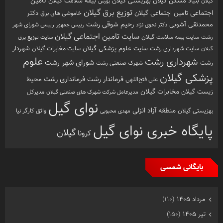
تامین
بهزیستی گیلان
بنیاد مسکن گیلان
بیمه سلامت گیلان
گیلان
بورس
توزیع برق گیلان
اجتماعی
تامین اجتماعی گیلان
خاموشی های برق
دکتر
رشت
رحیم شوقی
محمدتقی آشوبی
رییس شورای شهر
دکتر نحوی نژاد
رییس جمهور
سایت تامین اجتماعی گیلان
رشت
سایت بیمه سلامت گیلان
سایت توزیع برق
سایت علوم پزشکی گیلان
شهردار
سایت شهرداری رشت
سایت مخابرات گیلان
گیلان
علوم
شهرداری رشت
شورای شهر رشت
رشت
شهرک صنعتی رشت
پزشکی گیلان
فرماندار رشت
فرمانداری رشت
محیط
علی فتح‌اللهی
زیست گیلان
مخابرات گیلان
مدیرکل
مدیرعامل شرکت شهرک های صنعتی گیلان
نوای گیل
منطقه آزاد انزلی
بهزیستی گیلان
مهدی محبوبی
واثق کارگر نیا
پایگاه خبری نوای گیل
گیلان
کرونا
بایگانی شمسی
مرداد ۱۴۰۵
(۱۱۰)
تیر ۱۴۰۵
(۱۵۰)