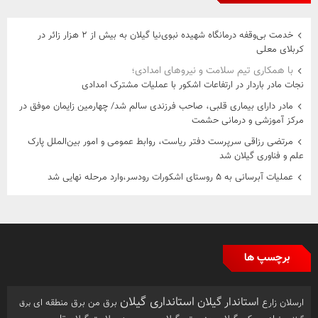
خدمت بی‌وقفه درمانگاه شهیده نبوی‌نیا گیلان به بیش از ۲ هزار زائر در
کربلای معلی
با همکاری تیم سلامت و نیروهای امدادی؛
نجات مادر باردار در ارتفاعات اشکور با عملیات مشترک امدادی
مادر دارای بیماری قلبی، صاحب فرزندی سالم شد/ چهارمین زایمان موفق در
مرکز آموزشی و درمانی حشمت
مرتضی رزاقی سرپرست دفتر ریاست، روابط عمومی و امور بین‌الملل پارک
علم و فناوری گیلان شد
عملیات آبرسانی به ۵ روستای اشکورات رودسر،وارد مرحله نهایی شد
برچسپ ها
استانداری گیلان
استاندار گیلان
ارسلان زارع
برق من
برق منطقه ای
برق