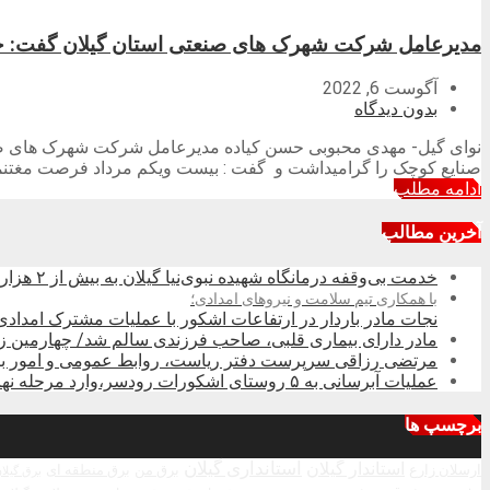
مدیرعامل شرکت شهرک های صنعتی استان گیلان گفت: حم
آگوست 6, 2022
بدون دیدگاه
نوای گیل- مهدی محبوبی حسن کیاده مدیرعامل شرکت شهرک های صنعت
صنایع کوچک را گرامیداشت و گفت : بیست ویکم مرداد فرصت مغتنمی
ادامه مطلب
آخرین مطالب
خدمت بی‌وقفه درمانگاه شهیده نبوی‌نیا گیلان به بیش از ۲ هزار زائر در کربلای معلی
با همکاری تیم سلامت و نیروهای امدادی؛
نجات مادر باردار در ارتفاعات اشکور با عملیات مشترک امدادی
مادر دارای بیماری قلبی، صاحب فرزندی سالم شد/ چهارمین 
مرتضی رزاقی سرپرست دفتر ریاست، روابط عمومی و امور بین‌
عملیات آبرسانی به ۵ روستای اشکورات رودسر،وارد مرحله نهایی شد
برچسپ ها
استاندار گیلان
استانداری گیلان
ارسلان زارع
برق من
برق منطقه ای
برق گیلا