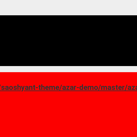
ant-theme/azar-demo/master/azar_homepage-7.png