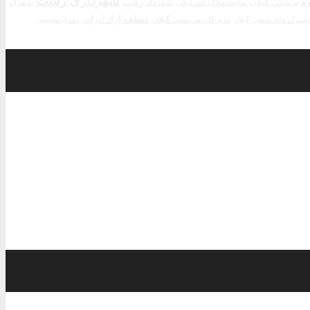
شهرداری رشت
م پزشکی گیلان
شهردار رشت
سایت مخابرات گیلان
شهرک
منطقه آزاد انزلی
مدیرکل بهزیستی گیلان
مهدی محبوبی
هرک های صنعتی گیلان