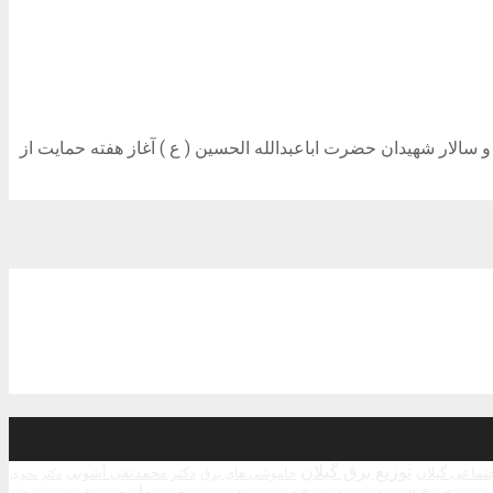
ار شهیدان حضرت اباعبدالله الحسین ( ع ) آغاز هفته حمایت از
توزیع برق گیلان
جتماعی گیلان
دکتر محمدتقی آشوبی
خاموشی های برق
دکتر نحوی