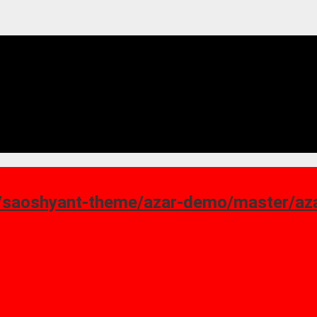
ant-theme/azar-demo/master/azar_homepage-7.png