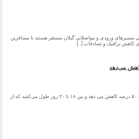
 تمامی مسیرهای ورودی و مواصلاتی گیلان مستقر هستند تا مسافرین
ی کاهش ترافیک و تصادفات […]
نوای گیل- استاندار گیلان با اشاره به انتقال کالاهای شبه قاره هند به اروپا در مدت زمان ۴۰ روز، گفت: راه آهن رشت – کاسپین این مسیر را ۵۰ درصد کاهش می دهد و بین ۱۸ تا ۲۰ روز طول می‌کشد که از