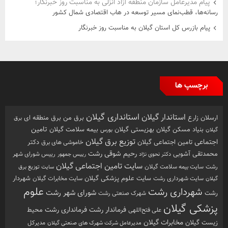
پیام مدیرعامل سازمان منطقه آزاد انزلی به مناسبت روز خبرنگار؛
رسانه‌ها، قطب‌نمای مسیر توسعه در هاب اقتصادی شمال كشور
پیام بازرس کل استان گیلان به مناسبت روز خبرنگار
برچسپ ها
استانداری گیلان
استاندار گیلان
ارسلان زارع
برق من
برق منطقه ای
برق
تامین
بهزیستی گیلان
بنیاد مسکن گیلان
بیمه سلامت گیلان
گیلان
بورس
توزیع برق گیلان
اجتماعی
تامین اجتماعی گیلان
خاموشی های برق
دکتر
رشت
رحیم شوقی
محمدتقی آشوبی
رییس شورای شهر
دکتر نحوی نژاد
رییس جمهور
سایت تامین اجتماعی گیلان
رشت
سایت بیمه سلامت گیلان
سایت توزیع برق
سایت علوم پزشکی گیلان
شهردار
سایت شهرداری رشت
سایت مخابرات گیلان
گیلان
علوم
شهرداری رشت
شورای شهر رشت
رشت
شهرک صنعتی رشت
پزشکی گیلان
فرماندار رشت
فرمانداری رشت
محیط
علی فتح‌اللهی
زیست گیلان
مخابرات گیلان
مدیرکل
مدیرعامل شرکت شهرک های صنعتی گیلان