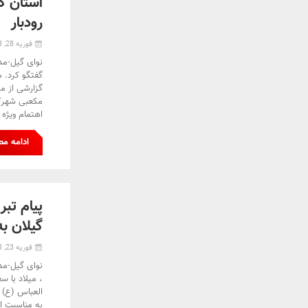
استان گ
رودبار
فوریه 28, 2023
نوای گیل-مد
گفتگو کرد. م
مکعبی شهرک 
اهتمام ویژه 
ادامه م
پیام تب
گیلان ب
فوریه 23, 2023
نوای گیل-مد
، میلاد با 
العباس (ع) 
به مناسبت اع