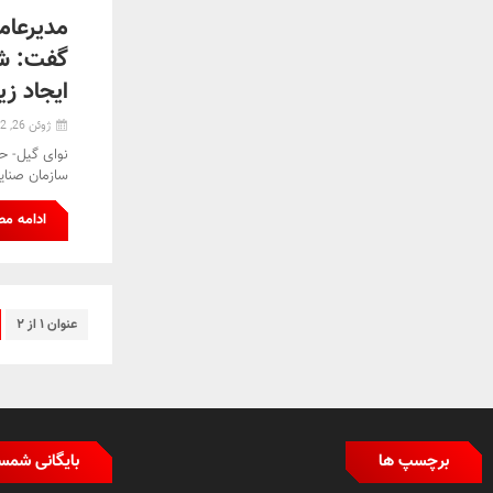
مدیرعام
گفت: شه
ایجاد ز
ژوئن 26, 2022
نوای گیل- ح
سازمان صنا
ادامه م
عنوان ۱ از ۲
برچسپ ها
بایگانی شمس