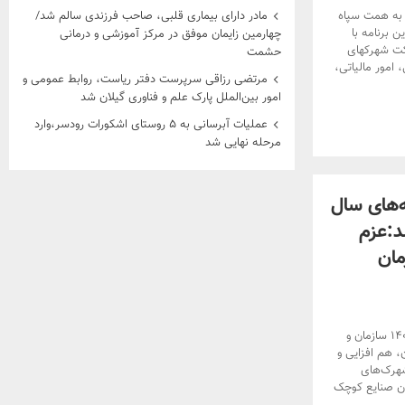
به همت سپاه
مادر دارای بیماری قلبی، صاحب فرزندی سالم شد/
 برنامه با
چهارمین زایمان موفق در مرکز آموزشی و درمانی
کت شهرکهای
حشمت
مور مالیاتی،
مرتضی رزاقی سرپرست دفتر ریاست، روابط عمومی و
امور بین‌الملل پارک علم و فناوری گیلان شد
عملیات آبرسانی به ۵ روستای اشکورات رودسر،وارد
مرحله نهایی شد
‌های سال
شد:عزم
مان
نوای گیل-در نشست هم اندیشی و هم‌افزایی برنامه‌های سال ۱۴۰۲ سازمان و
 هم افزایی و
شهرک‌های
ان صنایع کوچک