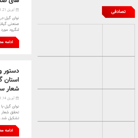
های صنع
آوریل 21, 2023
تصادفی
نوای گیل-در
صنعتی گیلا
لنگرود مورد 
ادامه م
دستور و
استان گ
شعار سا
آوریل 14, 2023
نوای گیل-با
تحقق شعار م
تشکیل شد.
ادامه م