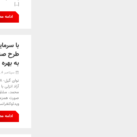
[…]
ادامه م
طرح صنع
به بهره 
سپتامبر 4, 2022
آزاد انزلی 
محمد، مشاور 
صورت همزمان
ویدئوکنفرانس
ادامه م