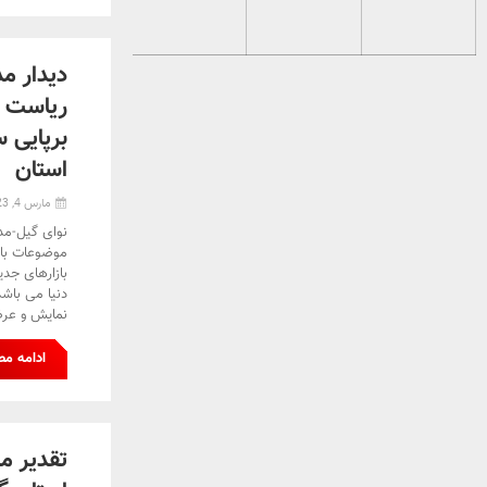
دیدار م
ریاست ه
برپایی 
استان
مارس 4, 2023
نوای گیل-مد
موضوعات با 
بازارهای جدی
دنیا می باشد
نمایش و عر
ادامه م
تقدیر م