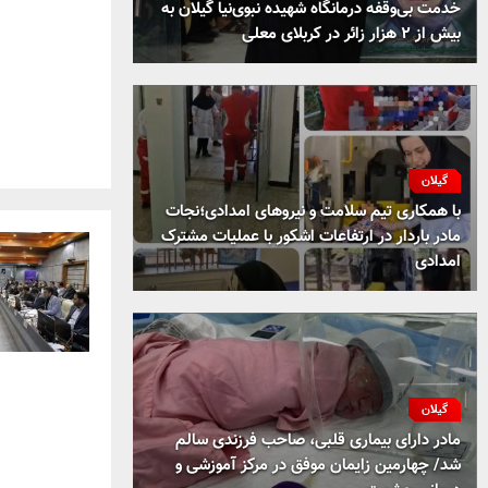
خدمت بی‌وقفه درمانگاه شهیده نبوی‌نیا گیلان به
بیش از ۲ هزار زائر در کربلای معلی
گیلان
با همکاری تیم سلامت و نیروهای امدادی؛نجات
مادر باردار در ارتفاعات اشکور با عملیات مشترک
امدادی
گیلان
مادر دارای بیماری قلبی، صاحب فرزندی سالم
شد/ چهارمین زایمان موفق در مرکز آموزشی و