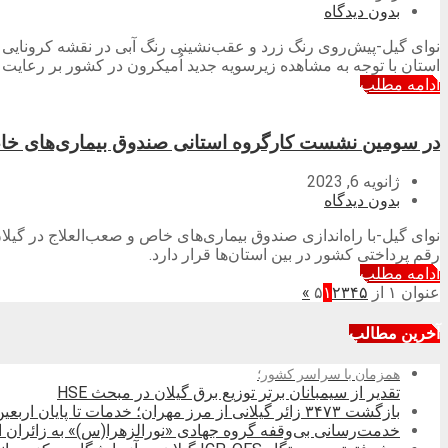
بدون دیدگاه
نوای گیل-پیش‌روی رنگ زرد و عقب‌نشینی رنگ آبی در نقشه کرونایی
استان با توجه به مشاهده زیرسویه جدید اُمیکرون در کشور بر رعایت ب
ادامه مطلب
در سومین نشست کارگروه استانی صندوق بیماری‌های خاص گیلان مطرح شد؛ پرداخت
ژانویه 6, 2023
بدون دیدگاه
رقم پرداختی کشور در بین استان‌ها قرار دارد.
ادامه مطلب
عنوان ۱ از ۵
۵
۴
۳
۲
۱
»
آخرین مطالب
همزمان با سراسر کشور؛
تقدیر از سیمبانان برتر توزیع برق گیلان در مبحث HSE
بازگشت ۳۴۷۳ زائر گیلانی از مرز مهران؛ خدمات تا پایان اربعین تداوم دارد
خدمت‌رسانی بی‌وقفه گروه جهادی «نورالزهرا(س)» به زائران ار