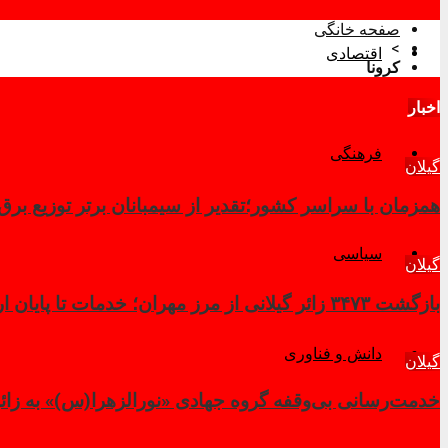
صفحه خانگی
>
اقتصادی
کرونا
اخبار
فرهنگی
گیلان
همزمان با سراسر کشور؛تقدیر از سیمبانان برتر توزیع برق گی
سیاسی
گیلان
بازگشت ۳۴۷۳ زائر گیلانی از مرز مهران؛ خدمات تا پایان اربعین تداوم دارد
دانش و فناوری
گیلان
خدمت‌رسانی بی‌وقفه گروه جهادی «نورالزهرا(س)» به زائرا