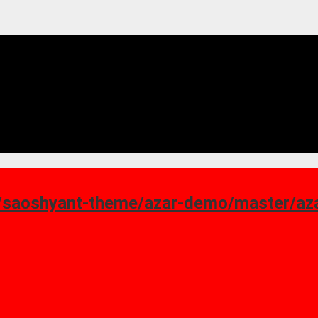
ant-theme/azar-demo/master/azar_homepage-7.png