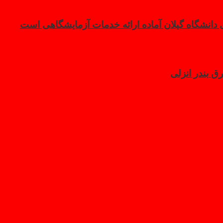
رق بندر انزلی