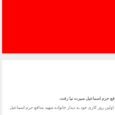
افع حرم اسماعیل سیرت نیا رفت.
 واحد خبـر مدیریت ارتباطات و امور بین الملل شهرداری رشت، رحیم شوقی شهردار رشت امروز یکشنبه ۱۷ اردیبهشت ۱۴۰۲ در اولین روز کاری خود به دیدار خانواده شهید مدافع حرم اسماعیل