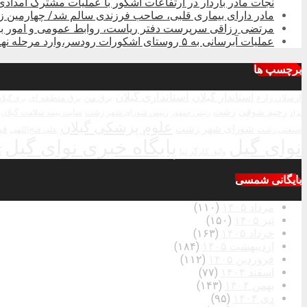
نجات مادر باردار در ارتفاعات اشکور با عملیات مشترک امدادی
مادر دارای بیماری قلبی، صاحب فرزندی سالم شد/ چهارمین 
مرتضی رزاقی سرپرست دفتر ریاست، روابط عمومی و امور بین‌
عملیات آبرسانی به ۵ روستای اشکورات رودسر،وارد مرحله نهایی شد
برچسپ ها
استاندار گیلان
استانداری گیلان
ارسلان زارع
برق من
برق منطقه ای
برق گیلا
رحیم شوقی
رشت
رییس شورای شهر رشت
سایت بیمه سلامت گیلان
نژاد
رییس جمهور
علوم پزشکی گیلان
شورای شهر رشت
فر
صنعتی رشت
علی فتح‌اللهی
نوای گیل
پایگاه خبری نوای گیل
ک
واثق کارگر نیا
بایگانی شمسی
مرداد ۱۴۰۵
(۱۱۰)
تیر ۱۴۰۵
(۱۵۰)
خرداد ۱۴۰۵
(۱۶۳)
اردیبهشت ۱۴۰۵
(۱۸۴)
فروردین ۱۴۰۵
(۱۱۲)
اسفند ۱۴۰۴
(۷۷)
بهمن ۱۴۰۴
(۱۴۳)
دی ۱۴۰۴
(۹۵)