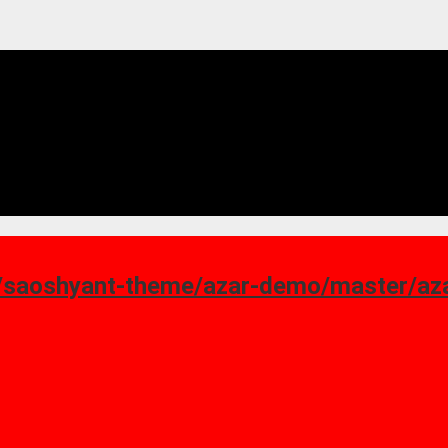
ant-theme/azar-demo/master/azar_homepage-7.png