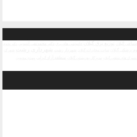
توزیع برق گیلان
جتماعی گیلان
دکتر محمدتقی آشوبی
خاموشی های برق
دکتر نحوی
شهرداری رشت
م پزشکی گیلان
شهردار رشت
سایت مخابرات گیلان
شهرک
منطقه آزاد انزلی
مدیرکل بهزیستی گیلان
مهدی محبوبی
هرک های صنعتی گیلان