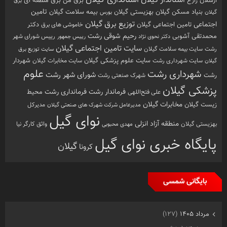
ارسلان زارع
برق من
برق منطقه ای
برق
تامین
بهزیستی گیلان
بنیاد مسکن گیلان
بیمه سلامت گیلان
گیلان
بورس
توزیع برق گیلان
اجتماعی
تامین اجتماعی گیلان
خاموشی های برق
دکتر
رشت
رحیم شوقی
محمدتقی آشوبی
رییس شورای شهر
دکتر نحوی نژاد
رییس جمهور
سایت تامین اجتماعی گیلان
رشت
سایت بیمه سلامت گیلان
سایت توزیع برق
سایت علوم پزشکی گیلان
شهردار
سایت شهرداری رشت
سایت مخابرات گیلان
گیلان
علوم
شهرداری رشت
شورای شهر رشت
رشت
شهرک صنعتی رشت
پزشکی گیلان
فرماندار رشت
فرمانداری رشت
محیط
علی فتح‌اللهی
زیست گیلان
مخابرات گیلان
مدیرکل
مدیرعامل شرکت شهرک های صنعتی گیلان
نوای گیل
منطقه آزاد انزلی
بهزیستی گیلان
مهدی محبوبی
واثق کارگر نیا
پایگاه خبری نوای گیل
گیلان
کرونا
بایگانی شمسی
مرداد ۱۴۰۵
(۱۲۷)