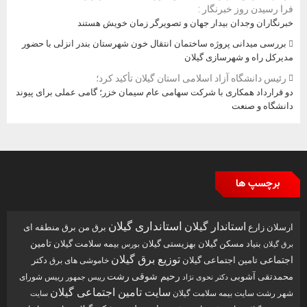
فرا رسیدن روز خبرنگار :
خبرنگاران وجدان بیدار جهان و تصویرگر زمان خویش هستند
بررسی میدانی پروژه ساختمان انتقال خون شهرستان بندر انزلی با حضور
مدیرکل راه و شهرسازی گیلان
رئیس دانشگاه آزاد اسلامی استان گیلان تأکید کرد؛
دو قرارداد همکاری با شرکت سهامی عام سیمان خزر؛ گامی عملی برای پیوند
دانشگاه و صنعت
برچسپ ها
استاندار گیلان
استانداری گیلان
ارسلان زارع
برق من
برق منطقه ای
تامین
بنیاد مسکن گیلان
بهزیستی گیلان
بیمه سلامت گیلان
بورس
برق گیلان
توزیع برق گیلان
اجتماعی
تامین اجتماعی گیلان
دکتر
خاموشی های برق
رحیم شوقی
رشت
محمدتقی آشوبی
رییس شورای
دکتر نحوی نژاد
رییس جمهور
سایت تامین اجتماعی گیلان
شهر رشت
سایت بیمه سلامت گیلان
سایت