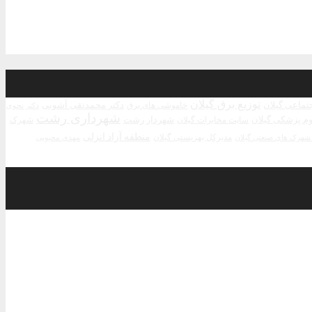
توزیع برق گیلان
جتماعی گیلان
دکتر محمدتقی آشوبی
خاموشی های برق
دکتر نحوی
شهرداری رشت
م پزشکی گیلان
شهردار رشت
سایت مخابرات گیلان
شهرک
منطقه آزاد انزلی
مدیرکل بهزیستی گیلان
مهدی محبوبی
هرک های صنعتی گیلان