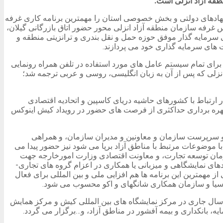
قه آزاد انزلی است.
 نهادهای دولتی و بخش خصوصی استان را مهمترین برنامه کاری غرفه
ایه گذاری کیش اینوکس ۲۰۲۳ بیان کرد و اظهار داشت: براین اساس غرفه سازمان منطقه آزاد انزلی محور حضور اتاق بازرگانی گیلان،
سرمایه گذار موفق حوزه حمل و نقل بندری و ترانزیتی منطقه و
 های سرمایه گذاری خود می پردازند.
 برای تمام سیستم عامل های مورد استفاده در تلفن همراه رونمایی
انزلی که پس از آن به زبان انگلیسی، روسی و عربی ترجمه شد؛
 ارتباط با کشورهای حاشیه دریای کاسپین و اتحادیه اقتصادی
 بهره برداری حداکثری از فرصت های حضور در رویداد کیش اینوکس
 و سرپرست سازمان و معاونین و مدیران سازمان، و همراهی
وضوعات مرتبط با مناطق آزاد برپا می شود نیز حضور پیدا می
 سازمان توسعه تجارت، و معاونت اقتصادی وزارت امورخارجه جهت
های نمایشگاهی و میزبانی یا همکاری در اعزام گروه های تجاری-
همترین این برنامه ها هم افزایی ملی و بین المللی برای فعال
اسیا و سازمان همکاری شانگهای و اکو محسوب می شود.
یداد KishINVEX به عنوان یکی از بزرگترین و موثرترین رویدادهای اقتصادی کشور از تاریخ ۱۵ لغایت ۱۸ آبان ماه سال جاری در مرکز نمایشگاه های بین المللی کیش و مرکز همایش
، بانکداری و بیمه آفشور در مناطق آزاد، و…برگزار می گردد.