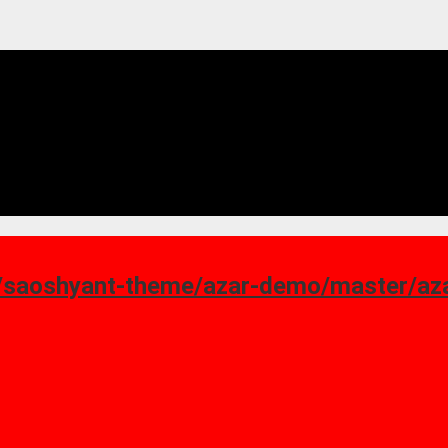
ant-theme/azar-demo/master/azar_homepage-7.png