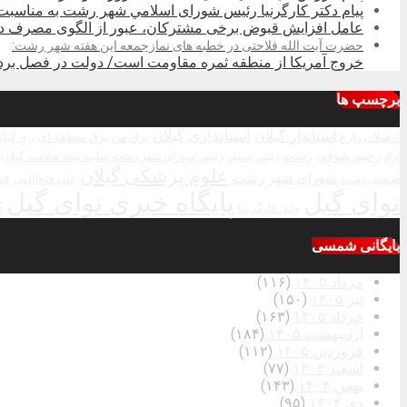
پیام دکتر کارگرنیا رئیس شورای اسلامي شهر رشت به مناسبت 
عامل افزایش قبوض برخی مشترکان، عبور از الگوی مصرف در 
حضرت آیت الله فلاحتی در خطبه های نمازجمعه این هفته شهر رشت:
خروج آمریکا از منطقه ثمره مقاومت است/ دولت در فصل بردا
برچسپ ها
استاندار گیلان
استانداری گیلان
ارسلان زارع
برق من
برق منطقه ای
برق گیلا
رحیم شوقی
رشت
رییس شورای شهر رشت
سایت بیمه سلامت گیلان
نژاد
رییس جمهور
علوم پزشکی گیلان
شورای شهر رشت
فر
صنعتی رشت
علی فتح‌اللهی
نوای گیل
پایگاه خبری نوای گیل
ک
واثق کارگر نیا
بایگانی شمسی
مرداد ۱۴۰۵
(۱۱۶)
تیر ۱۴۰۵
(۱۵۰)
خرداد ۱۴۰۵
(۱۶۳)
اردیبهشت ۱۴۰۵
(۱۸۴)
فروردین ۱۴۰۵
(۱۱۲)
اسفند ۱۴۰۴
(۷۷)
بهمن ۱۴۰۴
(۱۴۳)
دی ۱۴۰۴
(۹۵)