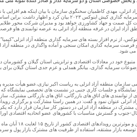
و بخش خصوصی استان و دو سرمایه گذار و صادر کننده نمونه ملی منط
د انزلی، مهدی کاظمیان سخنگوی سازمان با بیان اینکه هم افزایی با
این سازمان به منظور بهره برداری حداکثری از فرصت رویداد بزرگ سرم
ات کل صمت و جهاد کشاورزی خواهد بود و مدیران شرکت محور طلایی 
 آزاد ایران در غرفه منطقه آزاد انزلی به عرضه توانمندی هاو فرصت
ینوکس، از نرم افزار بسته های سرمایه گذاری منطقه آزاد انزلی”کیمیا”
ه و فرصت سرمایه گذاری امکان سنجی و آماده واگذاری در منطقه آزاد 
 می شود.
تبوع خود در معادلات اقتصادی و ترانزیتی استان گیلان و کشورمان در
موضوعات سرمایه گذاری، بیانگر همدلی و عزم جدی استان گیلان برای
ی سازمان منطقه آزاد انزلی به ریاست اکبر نیازی،عضو هیأت مدیره
مایشگاه و جلسات کاری جنبی در نشست های تخصصی نمایشگاه که با م
یری از توانمندی های اتاق های بازرگانی، اتاق های بازرگانی مشترک،
د انزلی عنوان نمود و گفت: در همین راستا مشارکت و برگزاری رویداد
ک در منطقه آزاد انزلی در دستور کار سازمان قرار دارد که یکی از م
مال-جنوب و گسترش مناسبات با کشورهای عضو اتحادیه اقتصادی اور
گفتنی است دهمین دوره رو
سعه بازار مشتقه، استفاده از ظرفیت های مشترک بازار پول و سرمایه