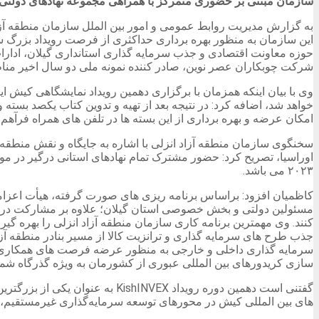
سازمان مبتنی بر حضوری متمرکز با همراهی مجموعه نهادهای دولتی 
به گزارش مدیریت روابط عمومی و امور بین الملل سازمان منطقه آزا
حوزه معاونت اقتصادی و جذب سرمایه گذاری استانداری گیلان، ادار
شرکت چوبکاران عصر نوین، صادر کننده نمونه ملی دو سال اخیر مناطق
وی با بیان اینکه همزمان با برگزاری دهمین رویداد نمایشگاهی کیش ا
خواهد شد، اضافه کرد: در نتیجه بعد از تهیه و تدوین کتاب یکصد بست
امکان عرضه و بهره برداری از این بسته ها در تلفن های همراه فرآهم
سخنگوی سازمان منطقه آزاد انزلی با اشاره به جایگاه و نقش منطقه م
اوراسیا، تصریح کرد: حضور مشترک تمام نهادهای استانی درگیر در 
۲۰۲۳ می باشد.
کاظمیان افزود: براساس برنامه ریزی های صورت گرفته، هیأت اعزام
مسئولین دولتی و بخش خصوصی استان گیلان؛ علاوه بر مشارکت در ن
کنند. وی مهمترین برنامه کاری سازمان منطقه آزاد انزلی را بهره گ
جذب طرح های سرمایه گذاری و ترانزیت کالا از مسیر بنادر منطقه آزا
سرمایه گذاری داخلی و خارجی به منظور عرضه فرصت های همکاری مشتر
سازی کریدورهای بین المللی عبوری از کشورمان به ویژه گذرگاه ش
های بین المللی کیش در محورهای توسعه سرمایه‌گذاری غیرمستقیم، تو