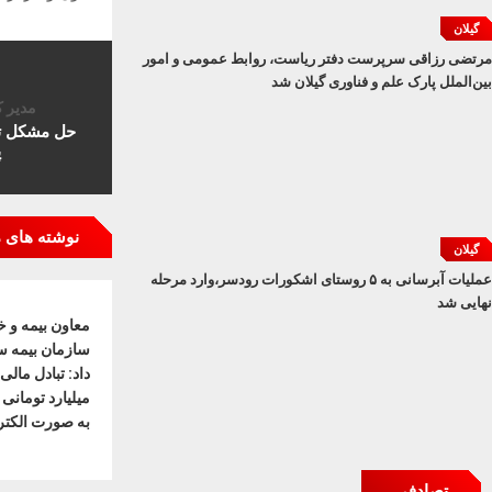
گیلان
مرتضی رزاقی سرپرست دفتر ریاست، روابط عمومی و امور
بین‌الملل پارک علم و فناوری گیلان شد
مدیر ک
حل مشکل ترا
پ
نوشته های 
گیلان
عملیات آبرسانی به ۵ روستای اشکورات رودسر،وارد مرحله
نهایی شد
معاون بیمه و 
سازمان بیمه س
داد: تبادل مال
میلیارد تومان
به صورت الکترو
تصادفی