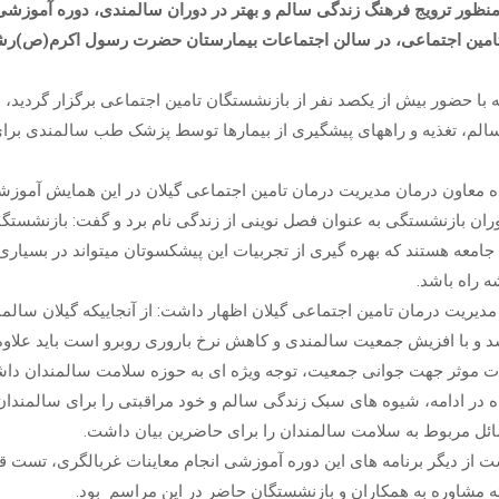
 منظور ترویج فرهنگ زندگی سالم و بهتر در دوران سالمندی، دوره آموزشی
امین اجتماعی، در سالن اجتماعات بیمارستان حضرت رسول اکرم(ص)رش
ه با حضور بیش از یکصد نفر از بازنشستگان تامین اجتماعی برگزار گردید،
لم، تغذیه و راههای پیشگیری از بیمارها توسط پزشک طب سالمندی برا
ه معاون درمان مدیریت درمان تامین اجتماعی گیلان در این همایش آموزش
ران بازنشستگی به عنوان فصل نوینی از زندگی نام برد و گفت: بازنشستگ
امعه هستند که بهره گیری از تجربیات این پیشکسوتان میتواند در بسیاری
ه راه باشد.
دیریت درمان تامین اجتماعی گیلان اظهار داشت: از آنجاییکه گیلان سالمن
 و با افزیش جمعیت سالمندی و کاهش نرخ باروری روبرو است باید علاوه 
ات موثر جهت جوانی جمعیت، توجه ویژه ای به حوزه سلامت سالمندان داش
ه در ادامه، شیوه های سبک زندگی سالم و خود مراقبتی را برای سالمندان
ائل مربوط به سلامت سالمندان را برای حاضرین بیان داشت.
 از دیگر برنامه های این دوره آموزشی انجام معاینات غربالگری، تست قن
ئه مشاوره به همکاران و بازنشستگان حاضر در این مراسم بود.