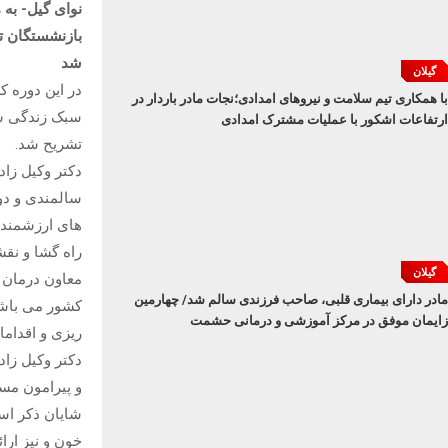
نوای گیل- به
بازنشستگان ت
شد
گیلان
در این دوره ک
با همکاری تیم سلامت و نیروهای امدادی؛نجات مادر باردار در
سبک زندگی سا
ارتفاعات اشکور با عملیات مشترک امدادی
تشریح شد.
دکتر وکیل زاد
سالمندی و دو
های ارزشمند ج
راه گشا و نقش
گیلان
معاون درمان م
مادر دارای بیماری قلبی، صاحب فرزندی سالم شد/ چهارمین
کشور می باشد
زایمان موفق در مرکز آموزشی و درمانی حشمت
ریزی و اقدام
دکتر وکیل زاد
و پیرامون مس
شایان ذکر است
خون و نیز ارا