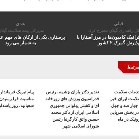
قبلی
بعدی
ل راهداری گیلان مطرح کرد:
مدیرکل بیمه سلامت گیلان
فیک کامیون‌ها در مرز آستارا با
پرستاری یکی از ارکان های مهم 
ذیرش گمرک ۲ کشور
به شمار می رود
مرتبط
خدمات سلامت
تقدیر دکتر باران چشمه ،رئیس
پیام تبریک فرماندا
لامت ایران خبر
فدراسیون ورزش های زورخانه
مناسبت فرا رسیدن ا
ی چهار صد و چهل
ای و کشتی پهلوانی جمهوری
شعبانیه، روز پاسدار 
ی در بخش سرپایی
اسلامی ایران از دکتر محمد
نیک در ماه
حسین واثق کارگرنیا رئیس
شورای اسلامی شهر