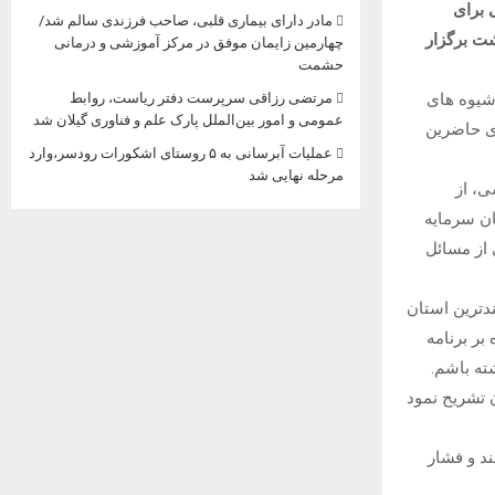
 برای
مادر دارای بیماری قلبی، صاحب فرزندی سالم شد/
ت برگزار
چهارمین زایمان موفق در مرکز آموزشی و درمانی
حشمت
 شیوه های
مرتضی رزاقی سرپرست دفتر ریاست، روابط
عمومی و امور بین‌الملل پارک علم و فناوری گیلان شد
ی حاضرین
عملیات آبرسانی به ۵ روستای اشکورات رودسر،وارد
مرحله نهایی شد
ی، از
ان سرمایه
 از مسائل
دترین استان
بر برنامه
ته باشم.
 تشریح نمود
د و فشار