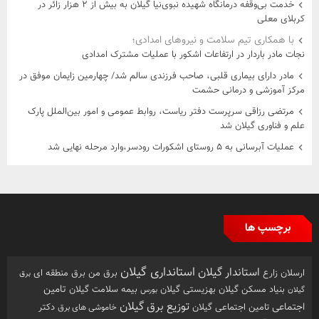
خدمت بی‌وقفه درمانگاه شهیده نبوی‌نیا گیلان به بیش از ۲ هزار زائر در
کربلای معلی
با همکاری تیم سلامت و نیروهای امدادی؛
نجات مادر باردار در ارتفاعات اشکور با عملیات مشترک امدادی
مادر دارای بیماری قلبی، صاحب فرزندی سالم شد/ چهارمین زایمان موفق در
مرکز آموزشی و درمانی حشمت
مرتضی رزاقی سرپرست دفتر ریاست، روابط عمومی و امور بین‌الملل پارک
علم و فناوری گیلان شد
عملیات آبرسانی به ۵ روستای اشکورات رودسر،وارد مرحله نهایی شد
برچسپ ها
استانداری گیلان
استاندار گیلان
ارسلان زارع
برق من
برق منطقه ای
برق
تامین
بهزیستی گیلان
بنیاد مسکن گیلان
بیمه سلامت گیلان
گیلان
بورس
توزیع برق گیلان
اجتماعی
تامین اجتماعی گیلان
خاموشی های برق
دکتر