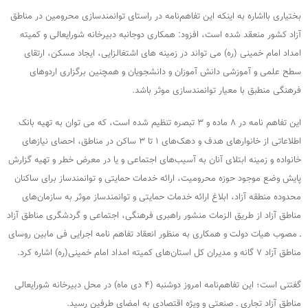
بختیاری بااشاره به اینکه این تفاهم‌نامه در راستای توانمندسازی محرومین در مناطق
آزاد کشور منعقد شده است، افزود: همکاری دوجانبه دبیرخانه شورایعالی و کمیته
امداد امام خمینی (ره) می تواند در زمینه های اشتغالزایی، ایجاد مسکن، ارتقای
سطح علمی و آموزشی دانش آموزان و دانشجویان و همچنین برگزاری اردوهای
فرهنگی منطبق با معیار توانمندسازی موثر باشد.
این تفاهم نامه در ۸ ماده و ۳ تبصره تنظیم شده است، که می توان به تهیه بانک
اطلاعاتی از خانوارهای هدف و دهک‌های ۱ تا ۳ ساکن در مناطق، احصای نیازهای
خانواده و زمینه ابتلای آنان به آسیب‌های اجتماعی و یا در معرض خطر و تهیه گزارش
پایش وضع موجود حوزه محرومیت، ارائه خدمات حمایتی و توانمندساز برای ساکنان
محدوده منطقه آزاد، ابلاغ ارائه خدمات حمایتی و توانمندساز موثر به سازمان‌های
مناطق آزاد از طریق الزمات منشور راهبری فرهنگی، اجتماعی و گردشگری مناطق آزاد
ـ مصوب هیات دولت و همکاری به منظور انعقاد تفاهم نامه اجرایی فی مابین روسای
مناطق آزاد ۷ گانه و مدیران کل استان‌های کمیته امداد امام خمینی(ره) اشاره کرد.
گفتنی است؛ این تفاهم‌نامه امروز دوشنبه (۴ دی ماه) در محل دبیرخانه شورایعالی
مناطق آزاد تجاری ـ صنعتی و ویژه اقتصادی به امضای طرفین رسید.