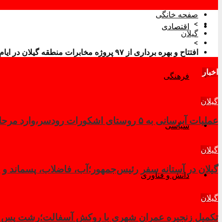
صفحه خانگی
>
اقتصادی
گیلان
>
افتتاح و بهره برداری از ۹۷ پروژه مخابرات منطقه گیلان در ایام دهه فجر
اخبار
فرهنگی
گیلان
عملیات آبرسانی به ۵ روستای اشکورات رودسر،وارد مرحله نهایی شد
سیاسی
گیلان
گیلان در آستانه سفر رئیس‌جمهور؛آب، فاضلاب، پسماند و پ
دانش و فناوری
گیلان
تکمیل زنجیره عمران شهری با روکش آسفالت؛رشت پس از 