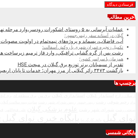
آخرین مطالب
عملیات آبرسانی به ۵ روستای اشکورات رودسر،وارد مرحله نهایی شد
گیلان در آستانه سفر رئیس‌جمهور؛
آب، فاضلاب، پسماند و پروژه‌های نیمه‌تمام در اولویت مصوبات 
تکمیل زنجیره عمران شهری با روکش آسفالت؛
رشت پس از گره گشایی ترافیکی، وارد فاز ترمیم زیرساخت ها
همزمان با سراسر کشور؛
تقدیر از سیمبانان برتر توزیع برق گیلان در مبحث HSE
بازگشت ۳۴۷۳ زائر گیلانی از مرز مهران؛ خدمات تا پایان اربعین تداوم دارد
برچسپ ها
استاندار گیلان
استانداری گیلان
ارسلان زارع
برق من
برق منطقه ای
برق گیلا
رحیم شوقی
رشت
رییس شورای شهر رشت
سایت بیمه سلامت گیلان
نژاد
رییس جمهور
علوم پزشکی گیلان
شورای شهر رشت
فر
صنعتی رشت
علی فتح‌اللهی
نوای گیل
پایگاه خبری نوای گیل
ک
واثق کارگر نیا
بایگانی شمسی