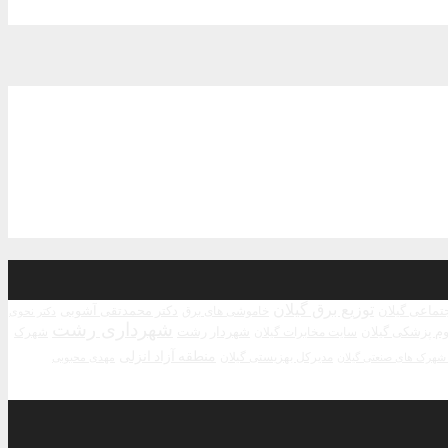
توزیع برق گیلان
جتماعی گیلان
دکتر محمدتقی آشوبی
خاموشی های برق
دکتر نحوی
شهرداری رشت
م پزشکی گیلان
شهردار رشت
سایت مخابرات گیلان
شهرک
منطقه آزاد انزلی
مدیرکل بهزیستی گیلان
مهدی محبوبی
هرک های صنعتی گیلان