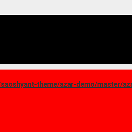
ant-theme/azar-demo/master/azar_homepage-7.png