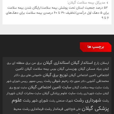
مدیرکل بیمه سلامت گیلان:
۵۲ درصد جمعیت استان تحت پوشش بیمه سلامت/رایگان شدن بیمه سلامت
برای ۵ دهک اول درآمدی/تخفیف ۳۰ تا ۶۰ درصدی بیمه سلامت برای دهک‌های
۶ تا ۹
برچسپ ها
استانداری گیلان
استاندار گیلان
ارسلان زارع
برق من
برق منطقه ای
برق
تامین
بهزیستی گیلان
بنیاد مسکن گیلان
بیمه سلامت گیلان
گیلان
بورس
توزیع برق گیلان
اجتماعی
تامین اجتماعی گیلان
خاموشی های برق
دکتر
رشت
رحیم شوقی
محمدتقی آشوبی
رییس شورای شهر
دکتر نحوی نژاد
رییس جمهور
سایت تامین اجتماعی گیلان
رشت
سایت بیمه سلامت گیلان
سایت توزیع برق
سایت علوم پزشکی گیلان
شهردار
سایت شهرداری رشت
سایت مخابرات گیلان
گیلان
علوم
شهرداری رشت
شورای شهر رشت
رشت
شهرک صنعتی رشت
پزشکی گیلان
فرماندار رشت
فرمانداری رشت
محیط
علی فتح‌اللهی