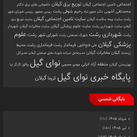
توزیع برق گیلان
اجتماعی
تامین اجتماعی گیلان
خاموشی های برق
دکتر
رشت
رحیم شوقی
محمدتقی آشوبی
رییس شورای شهر
دکتر نحوی نژاد
رییس جمهور
سایت تامین اجتماعی گیلان
رشت
سایت بیمه سلامت گیلان
سایت توزیع برق
سایت علوم پزشکی گیلان
شهردار
سایت شهرداری رشت
سایت مخابرات گیلان
گیلان
علوم
شهرداری رشت
شورای شهر رشت
رشت
شهرک صنعتی رشت
پزشکی گیلان
فرماندار رشت
فرمانداری رشت
محیط
علی فتح‌اللهی
زیست گیلان
مخابرات گیلان
مدیرکل
مدیرعامل شرکت شهرک های صنعتی گیلان
نوای گیل
منطقه آزاد انزلی
بهزیستی گیلان
مهدی محبوبی
واثق کارگر نیا
پایگاه خبری نوای گیل
گیلان
کرونا
بایگانی شمسی
مرداد ۱۴۰۵
(۱۱۰)
تیر ۱۴۰۵
(۱۵۰)