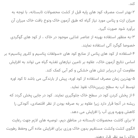
کند.
۲-بهتر است مصرف کود های پایه قبل از کشت محصولات تابستانه، با توجه به
میزان ازت و پتاس مورد نیاز گیاه که طبق آزمون خاک و‌نوع بافت خاک میزان آن
برآورد شود صورت گیرد.
۳-به منظور استفاده بهینه از عناصر غذایی موجود در خاک ، از کود های گوگردی
خصوصا گوگرد آلی استفاده نمایند.
۴-استفاده از کود های پتاس از منابع کود های «سولفات پتاسیم و کلرور پتاسیم» بر
اساس نتایج آزمون خاک، علاوه بر تامین نیازهای تغذیه گیاه می تواند به افزایش
مقاومت آن دربرابر تنش های خشکی و‌ کم آبی کمک کند.
۵-بهترین زمان مصرف استفاده از کود اوره، پیش از بارندگی می باشد تا کود اوره
توسط آب به سطح زیرین‌خاک نفوذ نماید.
۶-از پخش کردن کود در سطح خاک جلوگیری نمایند. کود در جایی پخش گردد که
ریشه در آنجا قرار دارد زیرا علاوه بر به صرفه بودن از نظر اقتصادی، آلودکی را
کاهش وبهره وری آب را افزایش می دهد.
۷-برای کاشت محصولات تابستانه در مناطق دیم، توصیه های لازم جهت رعایت
الگوی کشت و‌کشت مستقیم بدون خاک ورزی برای افزایش ماده آلی و‌حفظ رطوبت
خاک را مد نظر قرار دهند.