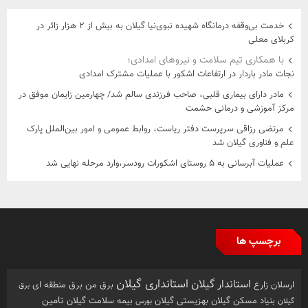
خدمت بی‌وقفه درمانگاه شهیده نبوی‌نیا گیلان به بیش از ۲ هزار زائر در
کربلای معلی
با همکاری تیم سلامت و نیروهای امدادی؛
نجات مادر باردار در ارتفاعات اشکور با عملیات مشترک امدادی
مادر دارای بیماری قلبی، صاحب فرزندی سالم شد/ چهارمین زایمان موفق در
مرکز آموزشی و درمانی حشمت
مرتضی رزاقی سرپرست دفتر ریاست، روابط عمومی و امور بین‌الملل پارک
علم و فناوری گیلان شد
عملیات آبرسانی به ۵ روستای اشکورات رودسر،وارد مرحله نهایی شد
برچسپ ها
استانداری گیلان
استاندار گیلان
ارسلان زارع
برق من
برق منطقه ای
برق
تامین
بهزیستی گیلان
بنیاد مسکن گیلان
بیمه سلامت گیلان
گیلان
بورس