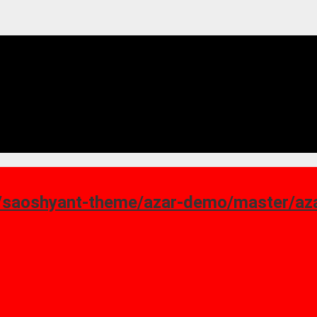
ant-theme/azar-demo/master/azar_homepage-7.png