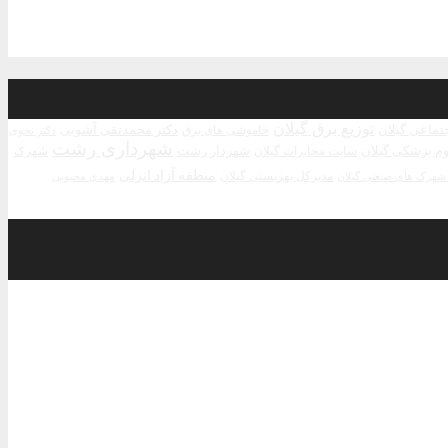
توزیع برق گیلان
جتماعی گیلان
دکتر محمدتقی آشوبی
خاموشی های برق
دکتر نحوی
شهرداری رشت
م پزشکی گیلان
شهردار رشت
سایت مخابرات گیلان
شهرک
منطقه آزاد انزلی
مدیرکل بهزیستی گیلان
مهدی محبوبی
هرک های صنعتی گیلان