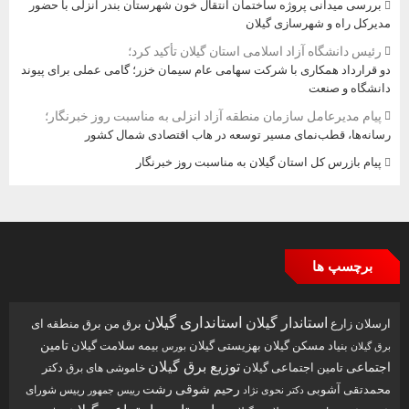
بررسی میدانی پروژه ساختمان انتقال خون شهرستان بندر انزلی با حضور
مدیرکل راه و شهرسازی گیلان
رئیس دانشگاه آزاد اسلامی استان گیلان تأکید کرد؛
دو قرارداد همکاری با شرکت سهامی عام سیمان خزر؛ گامی عملی برای پیوند
دانشگاه و صنعت
پیام مدیرعامل سازمان منطقه آزاد انزلی به مناسبت روز خبرنگار؛
رسانه‌ها، قطب‌نمای مسیر توسعه در هاب اقتصادی شمال كشور
پیام بازرس کل استان گیلان به مناسبت روز خبرنگار
برچسپ ها
استاندار گیلان
استانداری گیلان
ارسلان زارع
برق من
برق منطقه ای
تامین
بنیاد مسکن گیلان
بهزیستی گیلان
بیمه سلامت گیلان
بورس
برق گیلان
توزیع برق گیلان
اجتماعی
تامین اجتماعی گیلان
دکتر
خاموشی های برق
رحیم شوقی
رشت
محمدتقی آشوبی
رییس شورای
دکتر نحوی نژاد
رییس جمهور