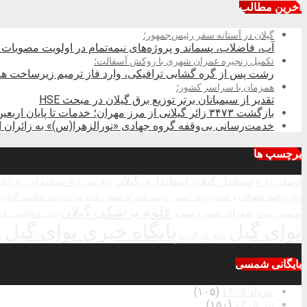
آخرین مطالب
گیلان در آستانه سفر رئیس‌جمهور؛
آب، فاضلاب، پسماند و پروژه‌های نیمه‌تمام در اولویت مصوبات 
تکمیل زنجیره عمران شهری با روکش آسفالت؛
رشت پس از گره گشایی ترافیکی، وارد فاز ترمیم زیرساخت ها
همزمان با سراسر کشور؛
تقدیر از سیمبانان برتر توزیع برق گیلان در مبحث HSE
بازگشت ۳۴۷۳ زائر گیلانی از مرز مهران؛ خدمات تا پایان اربعین تداوم دارد
خدمت‌رسانی بی‌وقفه گروه جهادی «نورالزهرا(س)» به زائران ار
برچسپ ها
استاندار گیلان
استانداری گیلان
ارسلان زارع
برق من
برق منطقه ای
برق گیلا
رحیم شوقی
رشت
رییس شورای شهر رشت
سایت بیمه سلامت گیلان
نژاد
رییس جمهور
علوم پزشکی گیلان
شورای شهر رشت
فر
صنعتی رشت
علی فتح‌اللهی
نوای گیل
پایگاه خبری نوای گیل
ک
واثق کارگر نیا
بایگانی شمسی
مرداد ۱۴۰۵
(۱۰۵)
تیر ۱۴۰۵
(۱۵۰)