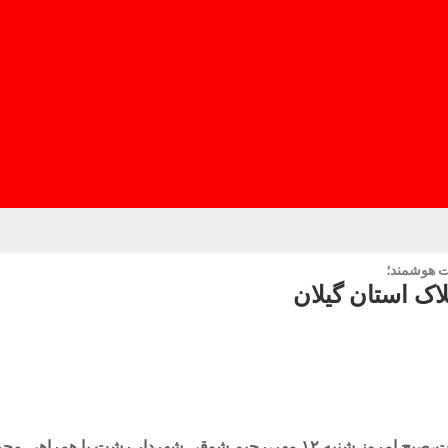
ت هوشمند؛
اک استان گیلان
به گزارش نوای گیل به نقل از واحد خبر امور ارتباطات شهرداری رشت،صبح امروز