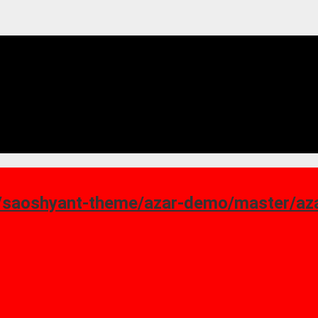
ant-theme/azar-demo/master/azar_homepage-7.png