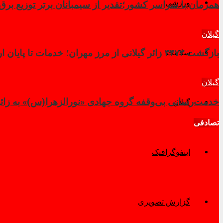
ورزشی
همزمان با سراسر کشور؛تقدیر از سیمبانان برتر توزیع برق گی
گیلان
سلامت
بازگشت ۳۴۷۳ زائر گیلانی از مرز مهران؛ خدمات تا پایان اربعین تداوم دارد
گیلان
خدمت‌رسانی بی‌وقفه گروه جهادی «نورالزهرا(س)» به زائرا
گیلان
تصادفی
اینفوگرافیک
گزارش تصویری