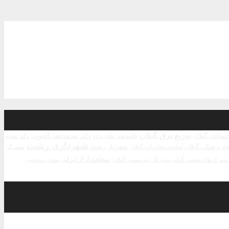
توزیع برق گیلان
جتماعی گیلان
دکتر محمدتقی آشوبی
خاموشی های برق
دکتر نحوی
شهرداری رشت
م پزشکی گیلان
شهردار رشت
سایت مخابرات گیلان
شهرک
منطقه آزاد انزلی
مدیرکل بهزیستی گیلان
مهدی محبوبی
هرک های صنعتی گیلان