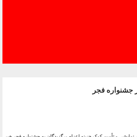
 جشنواره فجر
 نمایشی و تأمین کمک هزینه اعزام برگزیدگان به جشنواره فجر خبر