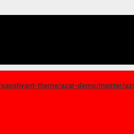
ant-theme/azar-demo/master/azar_homepage-7.png