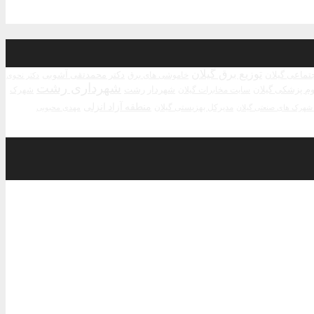
توزیع برق گیلان
جتماعی گیلان
دکتر محمدتقی آشوبی
خاموشی های برق
دکتر نحوی
شهرداری رشت
م پزشکی گیلان
شهردار رشت
سایت مخابرات گیلان
شهرک
منطقه آزاد انزلی
مدیرکل بهزیستی گیلان
مهدی محبوبی
هرک های صنعتی گیلان