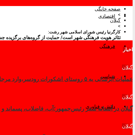
صفحه خانگی
>
اقتصادی
گیلان
>
کارگرنیا رئیس شورای اسلامی شهر رشت:
تئاتر هویت فرهنگی شهر است/ حمایت از گروه‌های برگزیده ج
فرهنگی
اخبار
گیلان
سیاسی
عملیات آبرسانی به ۵ روستای اشکورات رودسر،وارد مرحله نهایی شد
گیلان
دانش و فناوری
گیلان در آستانه سفر رئیس‌جمهور؛آب، فاضلاب، پسماند و پ
گیلان