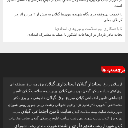
است
خدمت بی‌وقفه درمانگاه شهیده نبوی‌نیا گیلان به بیش از ۲ هزار زائر در
کربلای معلی
با همکاری تیم سلامت و نیروهای امدادی؛
نجات مادر باردار در ارتفاعات اشکور با عملیات مشترک امدادی
برچسپ ها
استاندار گیلان
استانداری گیلان
ارسلان زارع
برق من
برق منطقه ای
تامین
بنیاد مسکن گیلان
بهزیستی گیلان
بیمه سلامت گیلان
بورس
برق گیلان
توزیع برق گیلان
اجتماعی
تامین اجتماعی گیلان
دکتر
خاموشی های برق
رحیم شوقی
رشت
محمدتقی آشوبی
رییس شورای
دکتر نحوی نژاد
رییس جمهور
سایت تامین اجتماعی گیلان
شهر رشت
سایت بیمه سلامت گیلان
سایت
سایت علوم پزشکی گیلان
سایت شهرداری رشت
سایت مخابرات
توزیع برق گیلان
شهرداری رشت
شورای
شهردار رشت
گیلان
شهرک صنعتی رشت