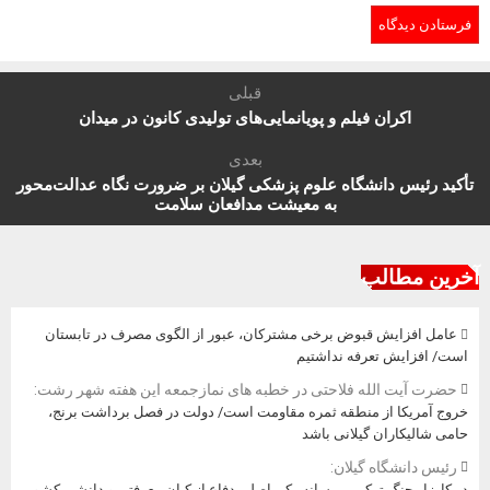
قبلی
اکران فیلم و پویانمایی‌های تولیدی کانون در میدان
بعدی
تأکید رئیس دانشگاه علوم پزشکی گیلان بر ضرورت نگاه عدالت‌محور
به معیشت مدافعان سلامت
آخرین مطالب
عامل افزایش قبوض برخی مشترکان، عبور از الگوی مصرف در تابستان
است/ افزایش تعرفه نداشتیم
حضرت آیت الله فلاحتی در خطبه های نمازجمعه این هفته شهر رشت:
خروج آمریکا از منطقه ثمره مقاومت است/ دولت در فصل برداشت برنج،
حامی شالیکاران گیلانی باشد
رئیس دانشگاه گیلان:
در کارزار جنگ ترکیبی، رسانه رکن اصلیِ دفاع از کیانِ معرفتی و دانشی کشور