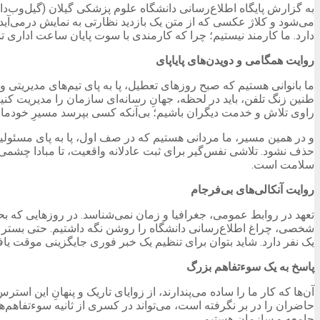
به گزارش پایگاه اطلاع‌رسانی دانشگاه علوم پزشکی گیلان (گیل‌وب‌د
می‌شود و کلاژ عکسی که از متن یک بازدید نظارتی به نمایش درمی‌آید. 
دارد. ما کارمند نیستیم؛ چرا که کارمندی با سوت پایان ساعت اداری
روایت همگامی و دویدن‌های پایاپای
ما بانوانی هستیم که صبح روزهای تعطیل، پا به پای تیم‌های مدیریتی 
طنین زنگ تلفن، باید در لحظه، جهانِ رسانه‌ای سازمان را مدیریت کنیم.
راوی تلاش و خدمت دیگران باشیم؛ بی‌آنکه کسی بپرسد مسیرِ خودم
و در همین مسیر، ما مردانی هستیم که در صف اول، پا به پای مسئولین 
حذف نشود. تلاشی نفس‌گیر برای ثبت عادلانه واقعیت، تا مبادا چشمی به 
سلامت است.
روایت آنکالی‌های بی‌فرجام
تعهد در روابط عمومی، جغرافیا و زمان نمی‌شناسد. در روزهایی که بحرا
شخصی، چراغ اطلاع‌رسانی دانشگاه را روشن نگه داشتیم. حتی بستر
یک نفر دارد. شاید بتوان برای تنظیم یک خبر فوری جایگزینی موقت یاف
پاسخ به یک سوءتفاهم بزرگ
آن‌ها که کار ما را ساده می‌پندارند، از زوایای تاریک و پنهانِ این است
حاضران را در بر نگرفته است، می‌تواند در کسری از ثانیه سوءتفاهم‌
جامعه و سازمان هستیم.