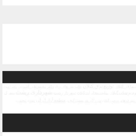
توزیع برق گیلان
جتماعی گیلان
دکتر محمدتقی آشوبی
خاموشی های برق
دکتر نحوی
شهرداری رشت
م پزشکی گیلان
شهردار رشت
سایت مخابرات گیلان
شهرک
منطقه آزاد انزلی
مدیرکل بهزیستی گیلان
مهدی محبوبی
هرک های صنعتی گیلان