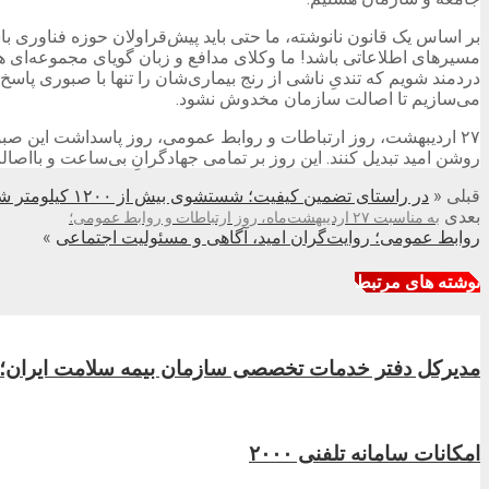
بر اساس یک قانون نانوشته، ما حتی باید پیش‌قراولان حوزه فناوری ب
مسیرهای اطلاعاتی باشد! ما وکلای مدافع و زبان گویای مجموعه‌ای ه
دردمند شویم که تندیِ ناشی از رنج بیماری‌شان را تنها با صبوری پاسخ 
می‌سازیم تا اصالت سازمان مخدوش نشود.
۲۷ اردیبهشت، روز ارتباطات و روابط عمومی، روز پاسداشت این صبور
روشن امید تبدیل کنند. این روز بر تمامی جهادگرانِ بی‌ساعت و بااص
قبلی
«
در راستای تضمین كیفیت؛ شستشوی بیش از ۱۲۰۰ كیلومتر شبكه آبرسانی در سطح شهرستان فومن استان گیلان
بعدی
به مناسبت ۲۷ اردیبهشت‌ماه، روز ارتباطات و روابط عمومی؛
روابط عمومی؛ روایت‌گران امید، آگاهی و مسئولیت اجتماعی
»
نوشته های مرتبط
مدیرکل دفتر خدمات تخصصی سازمان بیمه سلامت ایران؛ توس
امکانات سامانه تلفنی ۲۰۰۰