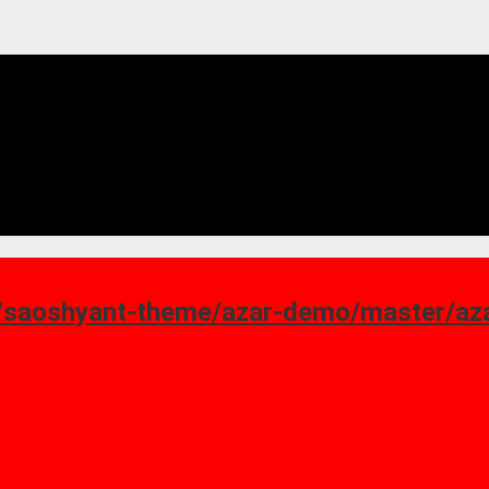
ant-theme/azar-demo/master/azar_homepage-7.png