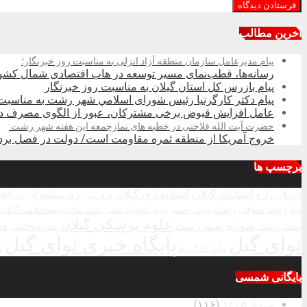
آخرین مطالب
پیام مدیرعامل سازمان منطقه آزاد انزلی به مناسبت روز خبرنگار؛
رسانه‌ها، قطب‌نمای مسیر توسعه در هاب اقتصادی شمال كشو
پیام بازرس کل استان گیلان به مناسبت روز خبرنگار
پیام دکتر کارگرنیا رئیس شورای اسلامي شهر رشت به مناسبت 
عامل افزایش قبوض برخی مشترکان، عبور از الگوی مصرف در 
حضرت آیت الله فلاحتی در خطبه های نمازجمعه این هفته شهر رشت:
خروج آمریکا از منطقه ثمره مقاومت است/ دولت در فصل بردا
برچسپ ها
استاندار گیلان
استانداری گیلان
ارسلان زارع
برق من
برق منطقه ای
برق گیلا
رحیم شوقی
رشت
رییس شورای شهر رشت
سایت بیمه سلامت گیلان
نژاد
رییس جمهور
علوم پزشکی گیلان
شورای شهر رشت
فر
صنعتی رشت
علی فتح‌اللهی
نوای گیل
پایگاه خبری نوای گیل
ک
واثق کارگر نیا
بایگانی شمسی
مرداد ۱۴۰۵
(۱۱۶)