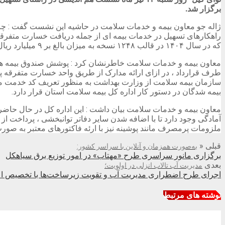
برگزار شد.
ژاله جو معاون بیمه و خدمات سلامت در حاشیه این نشست گفت : چا
که در سال ۱۴۰۴ در قالب ۱۲۴۸ نسخه به میزان بالغ بر ۹ میلیارد ريال از حمایت های بیمه ای برخوردار گردیده اند.
سازمان بیمه سلامت از وزارت بهداشت به منظور تعریف کد خدمت مر
بیمه شدگان در دستور کار اداره کل بیمه سلامت استان قرار دارد.
آمادگی وجود دارد تا با اضافه شدن سایر دفاتر توانبخشی ، پرداخت ا
ملزومات پرمصرف مانند پوشینه نیز با ارئه فاکتورهای معتبر به صو
قبلی
«
به‌صورت همزمان و آنلاین با سراسر کشور:
برگزاری مانور سراسری طرح «مهتاب» در امور توزیع برق سیاهكل
بعدی
مدیریت آب تالاب انزلی در اولویت؛
اجرای طرح اضطراری مدیریت آب و تقویت زیرساخت‌ها با تخصیص اع
نوشته های مرتبط