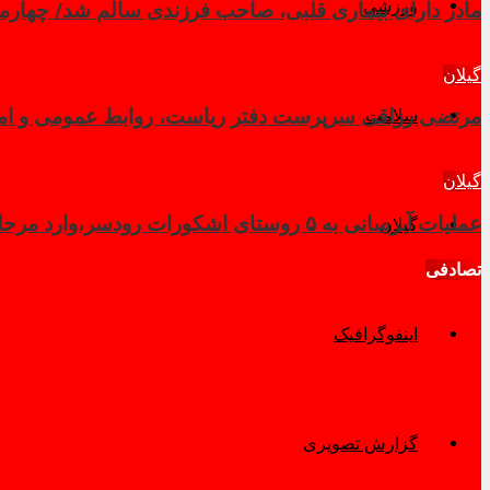
ورزشی
مادر دارای بیماری قلبی، صاحب فرزندی سالم شد/ چهار
گیلان
سلامت
مرتضی رزاقی سرپرست دفتر ریاست، روابط عمومی و امور 
گیلان
عملیات آبرسانی به ۵ روستای اشکورات رودسر،وارد مرحله نهایی شد
گیلان
تصادفی
اینفوگرافیک
گزارش تصویری