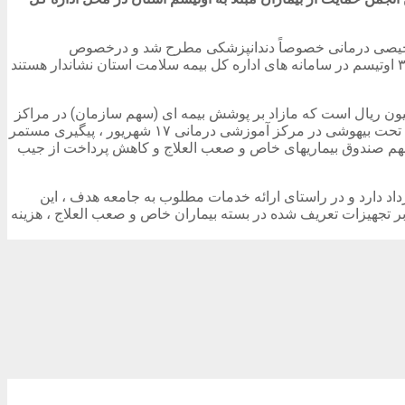
 تشخیصی درمانی خصوصاً دندانپزشکی مطرح شد و درخصوص
راهکارهای تسهیل در خدمات بیمه ای از جمله دریافت خسارت متفرقه تبادل نظر گردید. ژاله جو افزود : ۳۰۳ نفر مبتلا به طیف های ۱ و ۲ و ۳ اوتیسم در سامانه های اداره کل بیمه سلامت استان نشاندار هستند
 و خدمات سلامت خاطرنشان کرد : پوشش صندوق بیمه های خاص و صعب العلاج برای خدمات دندانپزشکی گروه هدف ۱۶۵ میلیون ريال است که مازاد بر پوشش بیمه ای (سهم سازمان) در مراکز
طرف قرارداد ، در ازای ارائه مدارک از طریق واحد خسارت متفرقه پرداخت می گردد. وی یادآور شد با توجه به راه اندازی واحد دندانپزشکی تحت بیهوشی در مرکز آموزشی درمانی ۱۷ شهریور ، پیگیری مستمر
هم صندوق بیماریهای خاص و صعب العلاج و کاهش پرداخت از جیب
، گفتاردرمانی و شنوایی شناسی قرارداد دارد و در راستای ارائه خدمات مطلوب به جامعه هدف ، این
 بر تجهیزات تعریف شده در بسته بیماران خاص و صعب العلاج ، هزینه