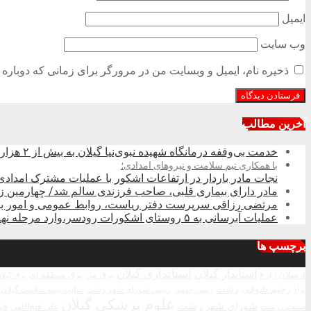
ایمیل
وب‌ سایت
ذخیره نام، ایمیل و وبسایت من در مرورگر برای زمانی که دوباره 
آخرین مطالب
خدمت بی‌وقفه درمانگاه شهیده نبوی‌نیا گیلان به بیش از ۲ هزار زائر در کربلای معلی
با همکاری تیم سلامت و نیروهای امدادی؛
نجات مادر باردار در ارتفاعات اشکور با عملیات مشترک امدادی
مادر دارای بیماری قلبی، صاحب فرزندی سالم شد/ چهارمین 
مرتضی رزاقی سرپرست دفتر ریاست، روابط عمومی و امور بین‌
عملیات آبرسانی به ۵ روستای اشکورات رودسر،وارد مرحله نهایی شد
برچسپ ها
استاندار گیلان
استانداری گیلان
ارسلان زارع
برق من
برق منطقه ای
برق گیلا
رحیم شوقی
رشت
رییس شورای شهر رشت
سایت بیمه سلامت گیلان
نژاد
رییس جمهور
علوم پزشکی گیلان
شورای شهر رشت
فر
صنعتی رشت
علی فتح‌اللهی