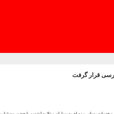
ررسی قرار گرفت
 راستای تسهیل و خدمات رسانی بیمه ای به بیماران مبتلا به اوتیسم با حضور م