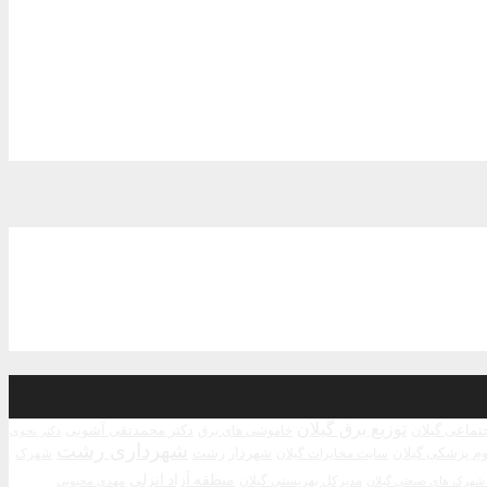
توزیع برق گیلان
جتماعی گیلان
دکتر محمدتقی آشوبی
خاموشی های برق
دکتر نحوی
شهرداری رشت
م پزشکی گیلان
شهردار رشت
سایت مخابرات گیلان
شهرک
منطقه آزاد انزلی
مدیرکل بهزیستی گیلان
مهدی محبوبی
هرک های صنعتی گیلان