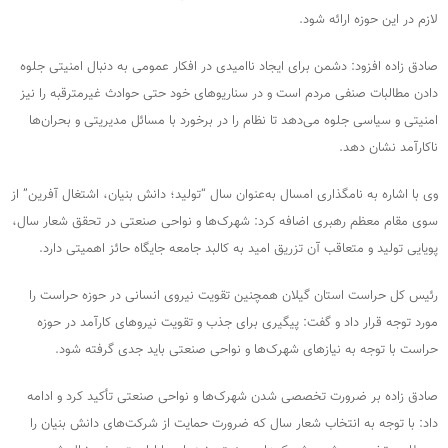
لازم در این حوزه ارائه شود.
صادق زاده افزود: دشمن برای ایجاد ناامیدی در افکار عمومی به دنبال امنیتی جلوه
دادن مطالبات صنفی مردم است و در سناریوهای خود حتی حوادث غیرمترقبه را نیز
امنیتی و سیاسی جلوه می‌دهد تا نظام را در برخورد با مسائل مدیریتی و بحران‌ها
ناکارآمد نشان دهد.
وی با اشاره به نامگذاری امسال به‌عنوان سال “تولید؛ دانش بنیان، اشتغال آفرین” از
سوی مقام معظم رهبری اضافه کرد: شهرک‌ها و نواحی صنعتی در تحقق شعار سال،
پویایی تولید و متعاقب آن تزریق امید به کالبد جامعه جایگاه حائز اهمیتی دارد.
رئیس کل حراست استان گیلان همچنین تقویت نیروی انسانی در حوزه حراست را
مورد توجه قرار داد و گفت: پیگیری برای جذب و تقویت نیروهای کارآمد در حوزه
حراست با توجه به نیازهای شهرک‌ها و نواحی صنعتی باید جدی گرفته شود.
صادق زاده بر ضرورت تخصصی شدن شهرک‌ها و نواحی صنعتی تأکید کرد و ادامه
داد: با توجه به انتخاب شعار سال که ضرورت حمایت از شرکت‌های دانش بنیان را