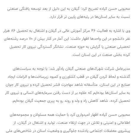
محبوبی حسن کیاده تصریح کرد: گيلان به این دلیل از بعد توسعه یافتگی صنعتی
نسبت به سایر استان‌ها در رتبه‌های پایین تر قرار دارد.
وی با اشاره به فعالیت ۴۶ مرکز آموزش عالی در گيلان و اشتغال به تحصیل ۸۶ هزار
نفر دانشجو در این واحدها اظهار داشت: این آمار در كنار بیش از ۷۰ درصد رشته‌های
تحصیلی صنعتی یا گرایش به حوزه صنعت، نشانگر گستردگی نیروی كار تحصيل
كرده بخش صنعت در اين استان است.
مدیرعامل شرکت شهرک‌های صنعتی گیلان يادآور شد: با توجه به سیاست‌های
گذشته و لحاظ کردن گیلان در قطب کشاورزی و کمبود زیرساخت‌ها و الزامات ایجاد
صنایع در اين استان، متأسفانه شاهد مهاجرت قشر تحصیل کرده و نیروی كار جوان
به سایر استان‌ها بوده‌ایم که علاوه بر از دست رفتن سرمایه‌های انسانی و نیروی كار
تحصیل کرده، شاهد کاهش زاد و ولد و روند رو به پیری جمعیت گيلان بوده‌‌ایم.
محبوبی حسن کیاده اظهار امیدواری كرد با حمایت همه مسئولان و مجموعه‌های
اطلاعاتی و امنیتی و تلاش در جهت ارتقاء صنعت، توليد و اشتغال در گيلان، از
پیشروی معضلات اجتماعي يادشده جلوگیری و وضعیت استان در شاخص‌هاي ملي