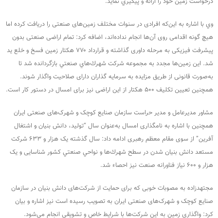
درخواست زمین خود را ارائه و پيگيري نمايد.
وي با اشاره به این‌که افرادی در سنوات مختلف زمین‌های صنعتی را دریافت کرده اما
هیچ گونه اقدامی روی آن‌ها انجام نداده‌اند، اضافه كرد: تمام اراضی صنعتی بدون
پیشرفت فیزیکی به مرحله داوری گذاشته و قرارداد ۷۷۰ هکتار زمین فسخ و خلع ید
شد. این زمین‌ها مجدد به مجموعه شركت شهرك‌هاي صنعتي بازگردانده شد تا
به‌صورت قانونی از طریق مزایده به سرمایه گذاران دارای صلاحیت واگذار شوند.
همچنين تعیین تکلیف ۵۰۰ هکتار از این اراضی نیز برای امسال در دستور کار است.
مشاور مدیرعامل و مدیر حراست سازمان صنایع کوچک و شهرک‌های صنعتی ایران
همچنين با اشاره به نامگذاری امسال به‌عنوان سال “تولید، دانش بنیان و اشتغال
آفرین” از سوی مقام معظم رهبری ادامه داد: سال گذشته یک هزار و ۶۳۳ شرکت
مستعد دانش بنیان شدن در سطح شهرك‌ها و نواحي صنعتي كشور شناسایی و یک
هزار و ۶۰۰ نیاز فناورانه صنعت نيز احصاء شد.
مجتهدزاده به مصوبات خوبی که برای حمایت از شرکت‌های دانش بنیان در سازمان
صنایع کوچک و شهرک‌های صنعتی ایران به تصویب رسیده است نيز اشاره و بيان
كرد: واگذاری زمین به این شرکت‌ها با شرایط خاص و تشویقی انجام می‌شود.