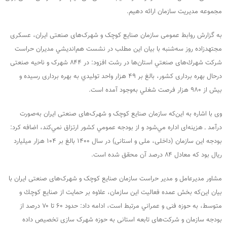
مجموعه مدیریت سازمان ارائه دهیم.
به گزارش روابط عمومی سازمان صنایع کوچک و شهرک‌های صنعتی ایران، عسکری
مجتهدزاده روز سه‌شنبه با بيان اين مطلب در نشست هم‌انديشي مدیران حراست
شرکت شهرك‌های صنعتي استان‌ها در رشت افزود: در ۸۴۴ شهرک و ناحیه صنعتی
درحال بهره برداری كشور، بالغ بر ۴۹ هزار واحد توليدي به بهره ‌برداری رسیده و
بیش از ۹۸۰ هزار فرصت شغلي به‌وجود آمده است.
وی با اشاره به این‌که سازمان صنایع کوچک و شهرک‌های صنعتی ایران به‌صورت
درآمد ـ هزینه‌ای اداره مي‌شود و از بودجه عمومي كشور ارتزاق نمي‌كند، اضافه كرد:
بودجه اين سازمان (داخلی، ملی و استانی) در سال ۱۴۰۰ بالغ بر ۱۰۴ هزار میلیارد
ریال بود که معادل ۸۴ درصد آن محقق شده است.
مشاور مدیرعامل و مدیر حراست سازمان صنایع کوچک و شهرک‌های صنعتی ایران با
بیان این‌که بخش عمده فعاليت اين سازمان، علاوه بر حمايت از صنايع كوچك و
متوسط، به حوزه فنی و عمراني مرتبط است، ادامه داد: حدود ۶۰ تا ۷۰ درصد از
بودجه سازمان و شرکت‌های تابعه استانی به حوزه شهرک سازی تخصیص داده