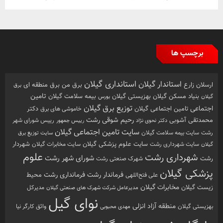
برچسپ ها
استانداری گیلان
استاندار گیلان
ارسلان زارع
برق من
برق منطقه ای
برق
تامین
بهزیستی گیلان
بنیاد مسکن گیلان
بیمه سلامت گیلان
گیلان
بورس
توزیع برق گیلان
اجتماعی
تامین اجتماعی گیلان
خاموشی های برق
دکتر
رشت
رحیم شوقی
محمدتقی آشوبی
رییس شورای شهر
دکتر نحوی نژاد
رییس جمهور
سایت تامین اجتماعی گیلان
رشت
سایت بیمه سلامت گیلان
سایت توزیع برق
سایت علوم پزشکی گیلان
شهردار
سایت شهرداری رشت
سایت مخابرات گیلان
گیلان
علوم
شهرداری رشت
شورای شهر رشت
رشت
شهرک صنعتی رشت
پزشکی گیلان
فرماندار رشت
فرمانداری رشت
محیط
علی فتح‌اللهی
زیست گیلان
مخابرات گیلان
مدیرکل
مدیرعامل شرکت شهرک های صنعتی گیلان
نوای گیل
منطقه آزاد انزلی
بهزیستی گیلان
مهدی محبوبی
واثق کارگر نیا