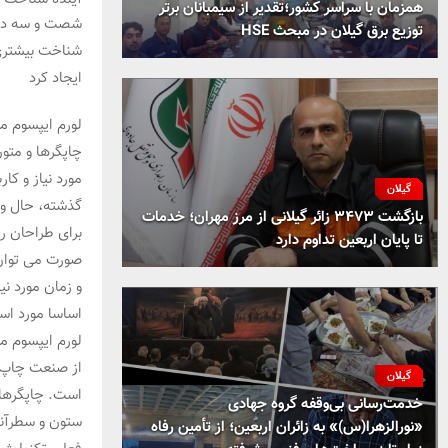
همزمان با سراسر کشور؛تقدیر از سیمبانان برتر
شصت و سه درصد
توزیع برق گیلان در مبحث HSE
شناخت بیشتری 
ایجاد کرد
لورم ایپسوم م
چاپگرها و متو
مورد نیاز و کا
گیلان
گذشته، حال و 
بازگشت ۳۴۷۳ زائر گیلانی از مرز مهران؛ خدمات
برای طراحان ر
تا پایان اربعین تداوم دارد
صورت می توان 
و زمان مورد ن
اساسا مورد است
لورم ایپسوم م
از صنعت چاپ و
گیلان
است. چاپگرها و
خدمت‌رسانی بی‌وقفه گروه جهادی
ستون و سطرآنچ
«نورالزهرا(س)» به زائران اربعین؛ از تأمین رفاه