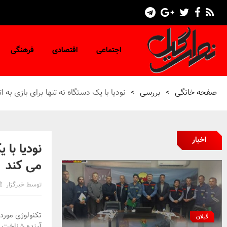
اجتماعی
اقتصادی
فرهنگی
صفحه خانگی
>
بررسی
>
نودیا با یک دستگاه نه تنها برای بازی ب
اخبار
نودیا با 
می کند
توسط خبرگزار
تکنولوژی مورد 
گیلان
آینده شناخت ف