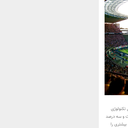
 تکنولوژی
صت و سه درصد
بیشتری را