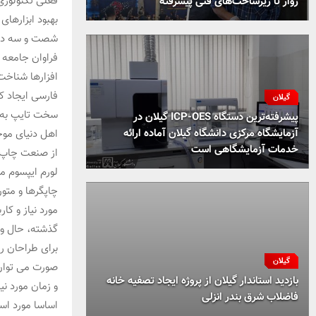
فعلی تکنولوژی 
زوار تا زیرساخت‌های فنی پیشرفته
بهبود ابزارهای
شصت و سه درص
فراوان جامعه 
افزارها شناخت
فارسی ایجاد ک
گیلان
سخت تایپ به پ
پیشرفته‌ترین دستگاه ICP-OES گیلان در
آزمایشگاه مرکزی دانشگاه گیلان آماده ارائه
اهل دنیای موج
خدمات آزمایشگاهی است
از صنعت چاپ و
لورم ایپسوم م
چاپگرها و متو
مورد نیاز و کا
گذشته، حال و 
برای طراحان ر
گیلان
صورت می توان 
بازدید استاندار گیلان از پروژه ایجاد تصفیه خانه
و زمان مورد ن
فاضلاب شرق بندر انزلی
اساسا مورد است