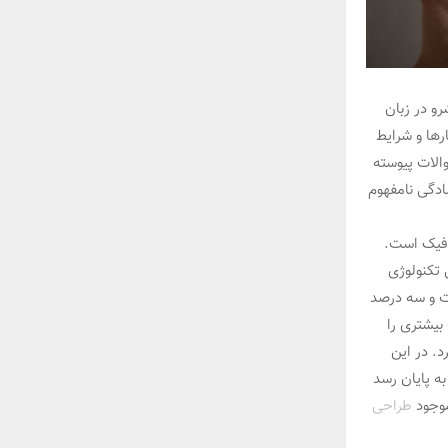
و در زبان
رها و شرایط
الات پیوسته
ادگی نامفهوم
افیک است.
 تکنولوژی
صت و سه درصد
بیشتری را
. در این
ه پایان رسد
موجود
طراحی