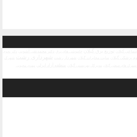
توزیع برق گیلان
جتماعی گیلان
دکتر محمدتقی آشوبی
خاموشی های برق
دکتر نحوی
شهرداری رشت
م پزشکی گیلان
شهردار رشت
سایت مخابرات گیلان
شهرک
منطقه آزاد انزلی
مدیرکل بهزیستی گیلان
مهدی محبوبی
هرک های صنعتی گیلان