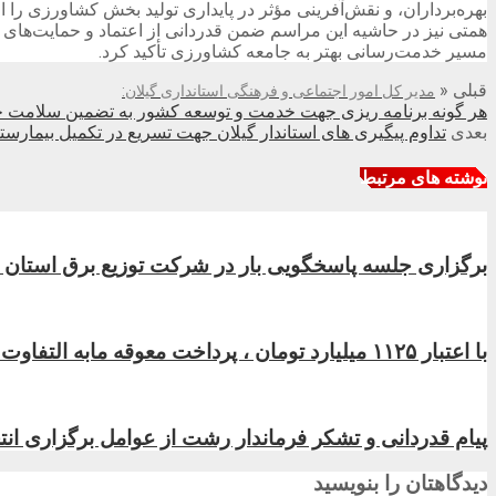
بهره‌برداران، و نقش‌آفرینی مؤثر در پایداری تولید بخش کشاورزی را از
همتی نیز در حاشیه این مراسم ضمن قدردانی از اعتماد و حمایت‌ها
مسیر خدمت‌رسانی بهتر به جامعه کشاورزی تأکید کرد.
قبلی
«
مدیر کل امور اجتماعی و فرهنگی استانداری گیلان:
هر گونه برنامه ریزی جهت خدمت و توسعه کشور به تضمین سلامت ج
بعدی
تداوم پیگیری های استاندار گیلان جهت تسریع در تکمیل بیمار
نوشته های مرتبط
برگزاری جلسه پاسخگویی بار در شركت توزیع برق استان گ
با اعتبار ۱۱۲۵ میلیارد تومان ، پرداخت معوقه مابه التفاوت فروردین ماه مستمری بگیران تامین اجتماعی گیلان آغاز شد
پیام قدردانی و تشکر فرماندار رشت از عوامل برگزاری ان
دیدگاهتان را بنویسید