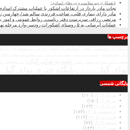
با همکاری تیم سلامت و نیروهای امدادی؛
نجات مادر باردار در ارتفاعات اشکور با عملیات مشترک امدادی
مادر دارای بیماری قلبی، صاحب فرزندی سالم شد/ چهارمین 
مرتضی رزاقی سرپرست دفتر ریاست، روابط عمومی و امور بین‌
عملیات آبرسانی به ۵ روستای اشکورات رودسر،وارد مرحله نهایی شد
برچسپ ها
استاندار گیلان
استانداری گیلان
ارسلان زارع
برق من
برق منطقه ای
برق گیلا
رحیم شوقی
رشت
رییس شورای شهر رشت
سایت بیمه سلامت گیلان
نژاد
رییس جمهور
علوم پزشکی گیلان
شورای شهر رشت
فر
صنعتی رشت
علی فتح‌اللهی
نوای گیل
پایگاه خبری نوای گیل
ک
واثق کارگر نیا
بایگانی شمسی
مرداد ۱۴۰۵
(۱۱۰)
تیر ۱۴۰۵
(۱۵۰)
خرداد ۱۴۰۵
(۱۶۳)
اردیبهشت ۱۴۰۵
(۱۸۴)
فروردین ۱۴۰۵
(۱۱۲)
اسفند ۱۴۰۴
(۷۷)
بهمن ۱۴۰۴
(۱۴۳)