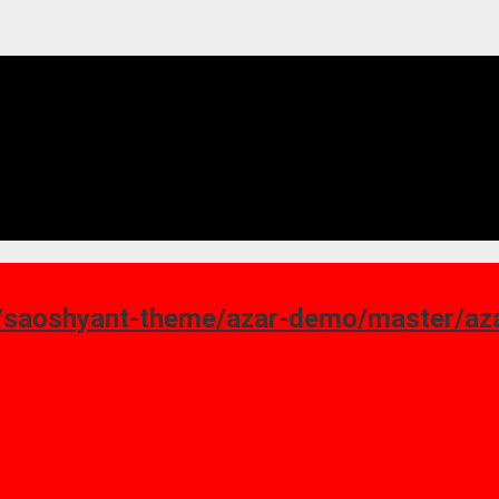
ant-theme/azar-demo/master/azar_homepage-7.png